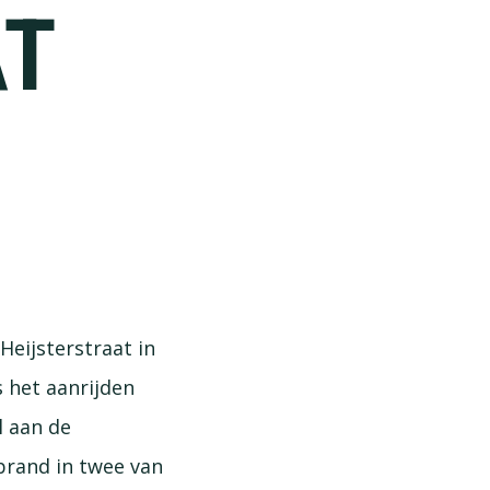
AT
eijsterstraat in
 het aanrijden
l aan de
brand in twee van