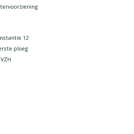
atervoorziening
instantie 12
eerste ploeg
r VZH