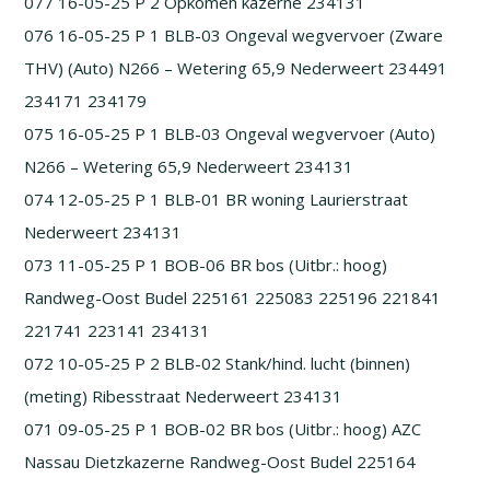
077 16-05-25 P 2 Opkomen kazerne 234131
076 16-05-25 P 1 BLB-03 Ongeval wegvervoer (Zware
THV) (Auto) N266 – Wetering 65,9 Nederweert 234491
234171 234179
075 16-05-25 P 1 BLB-03 Ongeval wegvervoer (Auto)
N266 – Wetering 65,9 Nederweert 234131
074 12-05-25 P 1 BLB-01 BR woning Laurierstraat
Nederweert 234131
073 11-05-25 P 1 BOB-06 BR bos (Uitbr.: hoog)
Randweg-Oost Budel 225161 225083 225196 221841
221741 223141 234131
072 10-05-25 P 2 BLB-02 Stank/hind. lucht (binnen)
(meting) Ribesstraat Nederweert 234131
071 09-05-25 P 1 BOB-02 BR bos (Uitbr.: hoog) AZC
Nassau Dietzkazerne Randweg-Oost Budel 225164