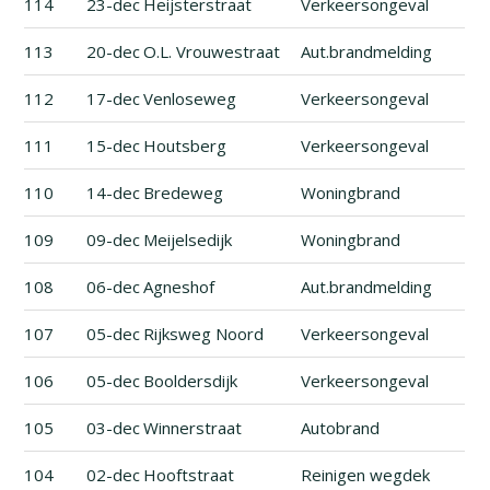
114
23-dec
Heijsterstraat
Verkeersongeval
113
20-dec
O.L. Vrouwestraat
Aut.brandmelding
112
17-dec
Venloseweg
Verkeersongeval
111
15-dec
Houtsberg
Verkeersongeval
110
14-dec
Bredeweg
Woningbrand
109
09-dec
Meijelsedijk
Woningbrand
108
06-dec
Agneshof
Aut.brandmelding
107
05-dec
Rijksweg Noord
Verkeersongeval
106
05-dec
Booldersdijk
Verkeersongeval
105
03-dec
Winnerstraat
Autobrand
104
02-dec
Hooftstraat
Reinigen wegdek