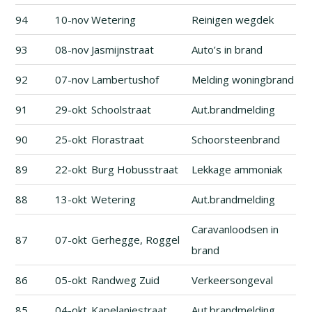
94
10-nov
Wetering
Reinigen wegdek
93
08-nov
Jasmijnstraat
Auto’s in brand
92
07-nov
Lambertushof
Melding woningbrand
91
29-okt
Schoolstraat
Aut.brandmelding
90
25-okt
Florastraat
Schoorsteenbrand
89
22-okt
Burg Hobusstraat
Lekkage ammoniak
88
13-okt
Wetering
Aut.brandmelding
Caravanloodsen in
87
07-okt
Gerhegge, Roggel
brand
86
05-okt
Randweg Zuid
Verkeersongeval
85
04-okt
Kapelaniestraat
Aut.brandmelding