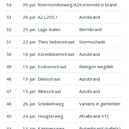
54
30-jun
Roermondseweg/A2
Korenveld in brand
53
26-jun
A2 L203,1
Autobrand
52
25-jun
Lage Kuilen
Bermbrand
51
22-jun
Theo Siebenstraat
Stormschade
50
16-jun
Korenbloemstraat
Autobrand
49
13-jun
Esdoornstraat
Reinigen wegdek
48
13-jun
Eikenstraat
Autobrand
47
13-jun
Ribesstraat
Autobrand
46
26-jun
Schinkelsweg
Varkens in gierkelder
45
24-jun
Heugterweg
Afvalbrand XTC
44
14-jun
Kampersweg
Buitenbrand (pallets)