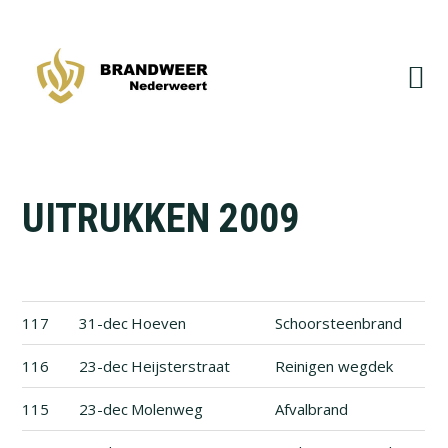
Spring
Door
naar
naar
de
de
hoofdnavigatie
hoofd
inhoud
UITRUKKEN 2009
117
31-dec
Hoeven
Schoorsteenbrand
116
23-dec
Heijsterstraat
Reinigen wegdek
115
23-dec
Molenweg
Afvalbrand