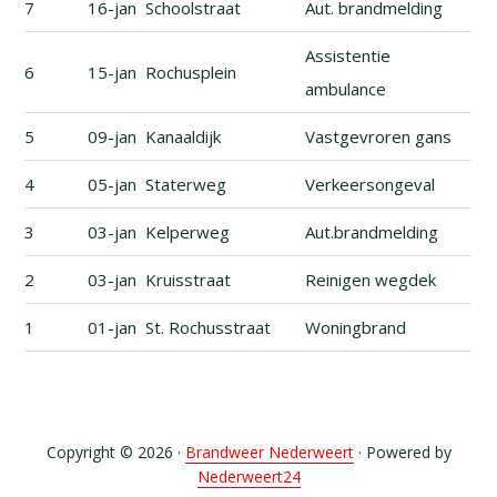
7
16-jan
Schoolstraat
Aut. brandmelding
Assistentie
6
15-jan
Rochusplein
ambulance
5
09-jan
Kanaaldijk
Vastgevroren gans
4
05-jan
Staterweg
Verkeersongeval
3
03-jan
Kelperweg
Aut.brandmelding
2
03-jan
Kruisstraat
Reinigen wegdek
1
01-jan
St. Rochusstraat
Woningbrand
Copyright © 2026 ·
Brandweer Nederweert
· Powered by
Nederweert24