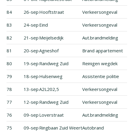
84
26-sep
Hooftstraat
Verkeersongeval
83
24-sep
Eind
Verkeersongeval
82
21-sep
Meijelsedijk
Aut.brandmelding
81
20-sep
Agneshof
Brand appartement
80
19-sep
Randweg Zuid
Reinigen wegdek
79
18-sep
Hulsenweg
Assistentie politie
78
13-sep
A2L202,5
Verkeersongeval
77
12-sep
Randweg Zuid
Verkeersongeval
76
09-sep
Loverstraat
Aut.brandmelding
75
09-sep
Ringbaan Zuid Weert
Autobrand