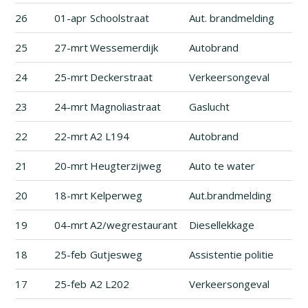
26
01-apr
Schoolstraat
Aut. brandmelding
25
27-mrt
Wessemerdijk
Autobrand
24
25-mrt
Deckerstraat
Verkeersongeval
23
24-mrt
Magnoliastraat
Gaslucht
22
22-mrt
A2 L194
Autobrand
21
20-mrt
Heugterzijweg
Auto te water
20
18-mrt
Kelperweg
Aut.brandmelding
19
04-mrt
A2/wegrestaurant
Diesellekkage
18
25-feb
Gutjesweg
Assistentie politie
17
25-feb
A2 L202
Verkeersongeval