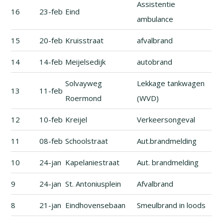
Assistentie
16
23-feb
Eind
ambulance
15
20-feb
Kruisstraat
afvalbrand
14
14-feb
Meijelsedijk
autobrand
Solvayweg
Lekkage tankwagen
13
11-feb
Roermond
(WVD)
12
10-feb
Kreijel
Verkeersongeval
11
08-feb
Schoolstraat
Aut.brandmelding
10
24-jan
Kapelaniestraat
Aut. brandmelding
9
24-jan
St. Antoniusplein
Afvalbrand
8
21-jan
Eindhovensebaan
Smeulbrand in loods