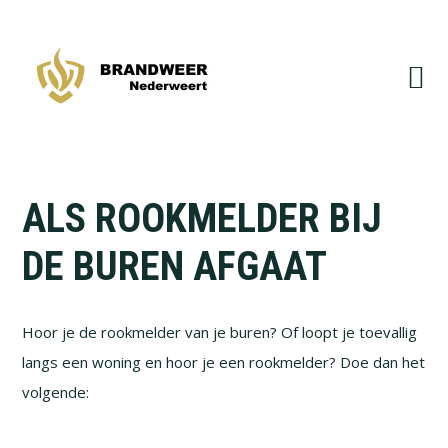
Spring
Door
naar
naar
de
de
hoofdnavigatie
hoofd
inhoud
ALS ROOKMELDER BIJ
DE BUREN AFGAAT
Hoor je de rookmelder van je buren? Of loopt je toevallig
langs een woning en hoor je een rookmelder? Doe dan het
volgende: