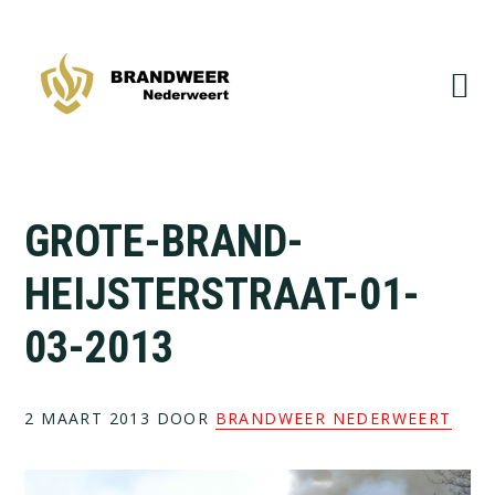
Spring
Door
naar
naar
de
de
hoofdnavigatie
hoofd
inhoud
GROTE-BRAND-
HEIJSTERSTRAAT-01-
03-2013
2 MAART 2013
DOOR
BRANDWEER NEDERWEERT