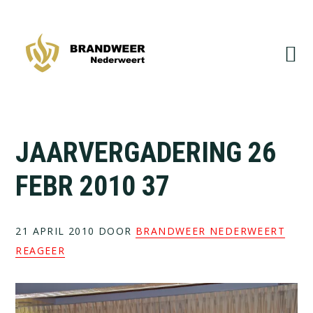
Spring
Door
naar
naar
de
de
hoofdnavigatie
hoofd
inhoud
JAARVERGADERING 26
FEBR 2010 37
21 APRIL 2010
DOOR
BRANDWEER NEDERWEERT
REAGEER