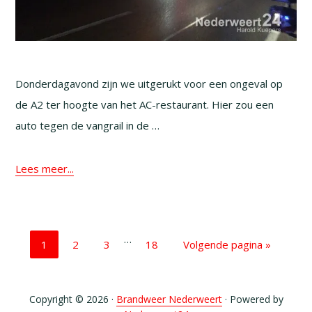
Donderdagavond zijn we uitgerukt voor een ongeval op
de A2 ter hoogte van het AC-restaurant. Hier zou een
auto tegen de vangrail in de …
Lees meer...
Interim
…
Pagina
Pagina
Pagina
Pagina
Ga
1
2
3
18
Volgende pagina »
pagina's
naar
zijn
weggelaten
Copyright © 2026 ·
Brandweer Nederweert
· Powered by