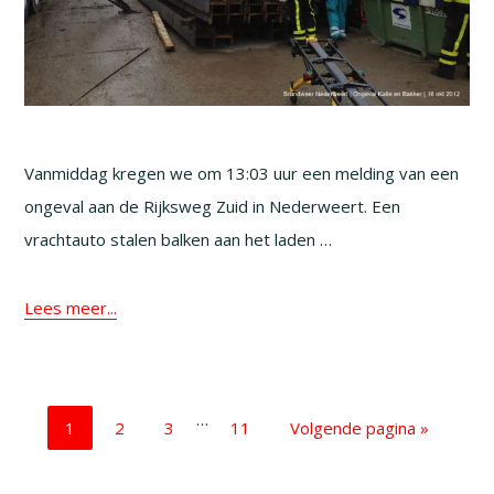
Vanmiddag kregen we om 13:03 uur een melding van een
ongeval aan de Rijksweg Zuid in Nederweert. Een
vrachtauto stalen balken aan het laden …
Lees meer...
Interim
…
Pagina
Pagina
Pagina
Pagina
Ga
1
2
3
11
Volgende pagina »
pagina's
naar
zijn