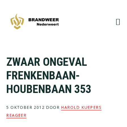
Spring
Door
naar
naar
de
de
hoofdnavigatie
hoofd
inhoud
ZWAAR ONGEVAL
FRENKENBAAN-
HOUBENBAAN 353
5 OKTOBER 2012
DOOR
HAROLD KUEPERS
REAGEER