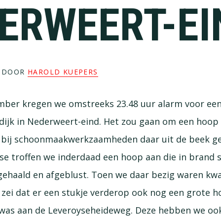
ERWEERT-EI
DOOR
HAROLD KUEPERS
mber kregen we omstreeks 23.48 uur alarm voor ee
ijk in Nederweert-eind. Het zou gaan om een hoop 
 bij schoonmaakwerkzaamheden daar uit de beek ge
se troffen we inderdaad een hoop aan die in brand 
r gehaald en afgeblust. Toen we daar bezig waren kw
 zei dat er een stukje verderop ook nog een grote ho
 was aan de Leveroyseheideweg. Deze hebben we ook