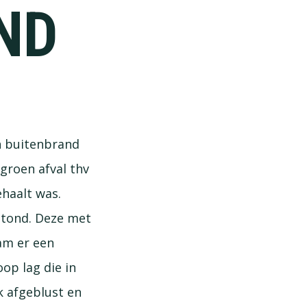
ND
n buitenbrand
groen afval thv
haalt was.
stond. Deze met
am er een
op lag die in
 afgeblust en