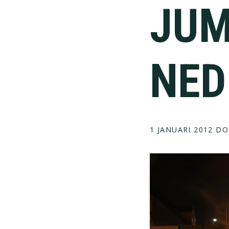
JU
NED
1 JANUARI 2012
DO