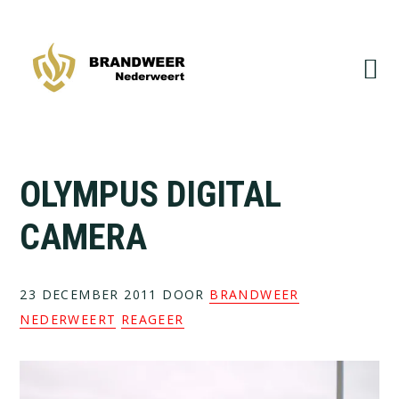
Spring
Door
naar
naar
de
de
hoofdnavigatie
hoofd
inhoud
OLYMPUS DIGITAL
CAMERA
23 DECEMBER 2011
DOOR
BRANDWEER
NEDERWEERT
REAGEER