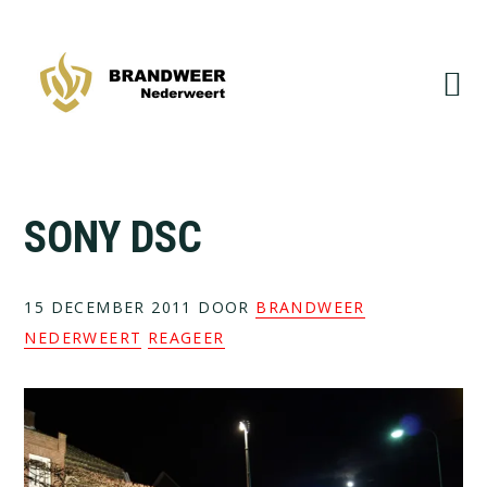
Spring
Door
naar
naar
de
de
hoofdnavigatie
hoofd
inhoud
SONY DSC
15 DECEMBER 2011
DOOR
BRANDWEER
NEDERWEERT
REAGEER