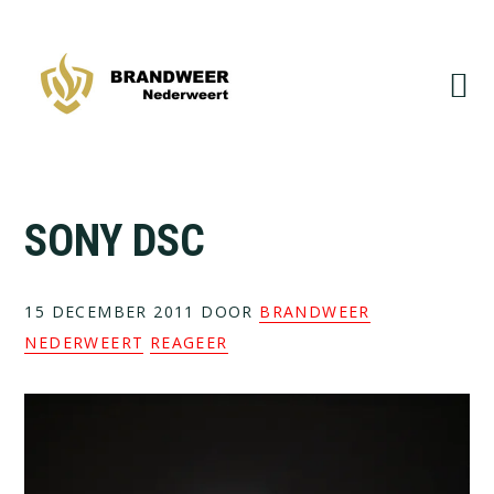
Spring
Door
naar
naar
de
de
hoofdnavigatie
hoofd
inhoud
SONY DSC
15 DECEMBER 2011
DOOR
BRANDWEER
NEDERWEERT
REAGEER