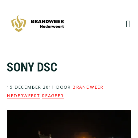
Spring
Door
naar
naar
de
de
hoofdnavigatie
hoofd
inhoud
SONY DSC
15 DECEMBER 2011
DOOR
BRANDWEER
NEDERWEERT
REAGEER