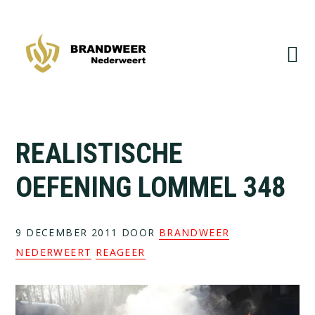
Spring
Door
naar
naar
de
de
hoofdnavigatie
hoofd
inhoud
REALISTISCHE
OEFENING LOMMEL 348
9 DECEMBER 2011
DOOR
BRANDWEER
NEDERWEERT
REAGEER