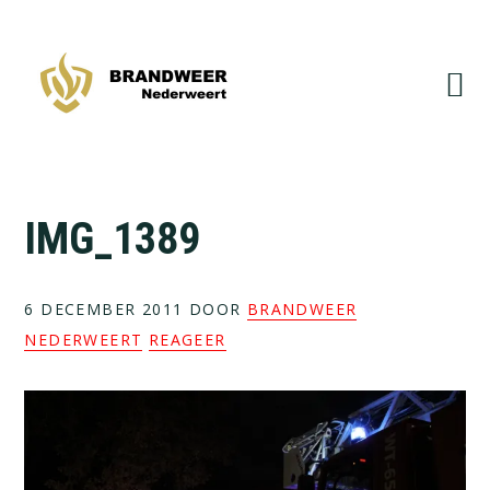
Spring
Door
naar
naar
de
de
hoofdnavigatie
hoofd
inhoud
IMG_1389
6 DECEMBER 2011
DOOR
BRANDWEER
NEDERWEERT
REAGEER