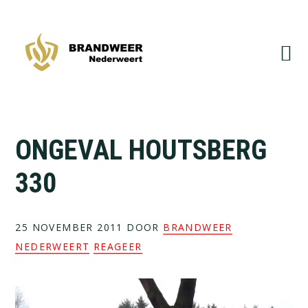
Spring
Door
naar
naar
de
de
hoofdnavigatie
hoofd
inhoud
ONGEVAL HOUTSBERG
330
25 NOVEMBER 2011
DOOR
BRANDWEER
NEDERWEERT
REAGEER