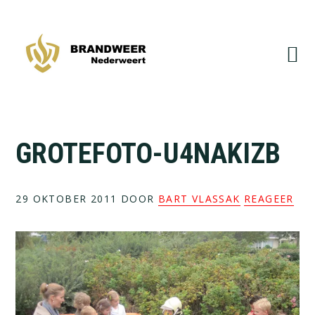
Spring
Door
naar
naar
de
de
hoofdnavigatie
hoofd
inhoud
GROTEFOTO-U4NAKIZB
29 OKTOBER 2011
DOOR
BART VLASSAK
REAGEER