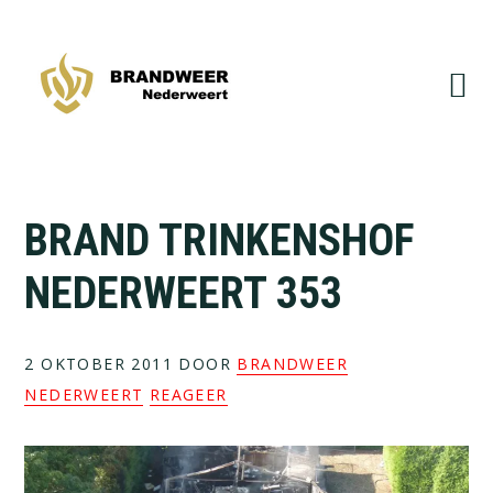
Spring
Door
naar
naar
de
de
hoofdnavigatie
hoofd
inhoud
BRAND TRINKENSHOF
NEDERWEERT 353
2 OKTOBER 2011
DOOR
BRANDWEER
NEDERWEERT
REAGEER