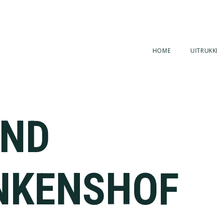
HOME
UITRUKK
AND
NKENSHOF