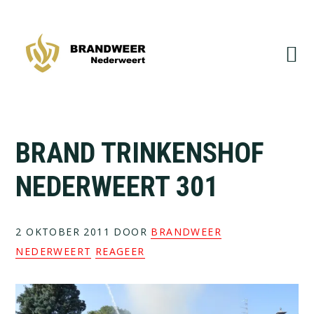
Spring
Door
naar
naar
de
de
hoofdnavigatie
hoofd
inhoud
BRAND TRINKENSHOF
NEDERWEERT 301
2 OKTOBER 2011
DOOR
BRANDWEER
NEDERWEERT
REAGEER