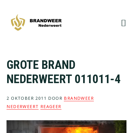
Spring
Door
naar
naar
de
de
hoofdnavigatie
hoofd
inhoud
GROTE BRAND
NEDERWEERT 011011-4
2 OKTOBER 2011
DOOR
BRANDWEER
NEDERWEERT
REAGEER