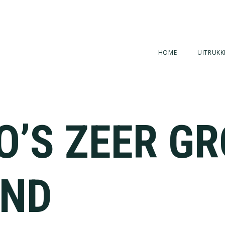
HOME
UITRUKK
O’S ZEER G
AND