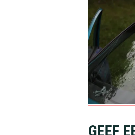
Lees
GEEF E