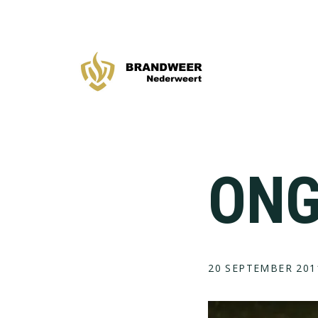
Spring
Door
naar
naar
de
de
hoofdnavigatie
hoofd
inhoud
ONG
20 SEPTEMBER 201