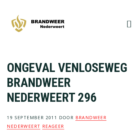
Spring
Door
naar
naar
de
de
hoofdnavigatie
hoofd
inhoud
ONGEVAL VENLOSEWEG
BRANDWEER
NEDERWEERT 296
19 SEPTEMBER 2011
DOOR
BRANDWEER
NEDERWEERT
REAGEER