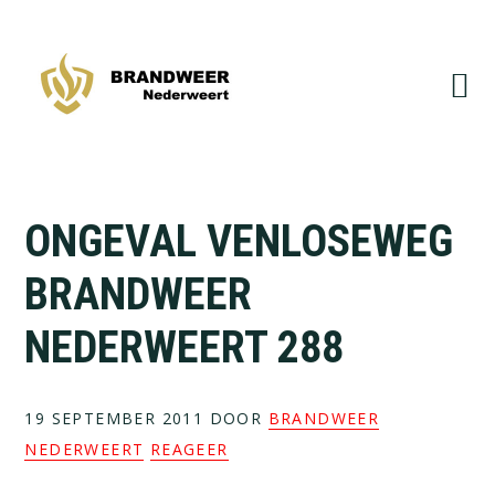
Spring
Door
naar
naar
de
de
hoofdnavigatie
hoofd
inhoud
ONGEVAL VENLOSEWEG
BRANDWEER
NEDERWEERT 288
19 SEPTEMBER 2011
DOOR
BRANDWEER
NEDERWEERT
REAGEER