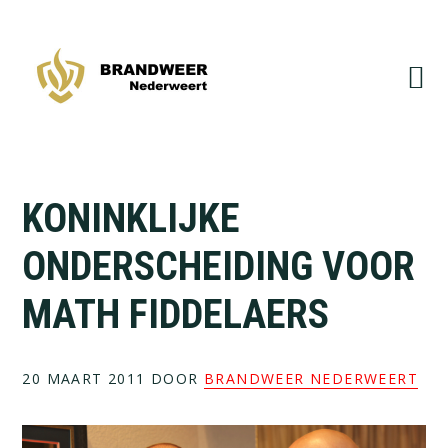
Spring
Door
naar
naar
de
de
hoofdnavigatie
hoofd
inhoud
KONINKLIJKE
ONDERSCHEIDING VOOR
MATH FIDDELAERS
20 MAART 2011
DOOR
BRANDWEER NEDERWEERT