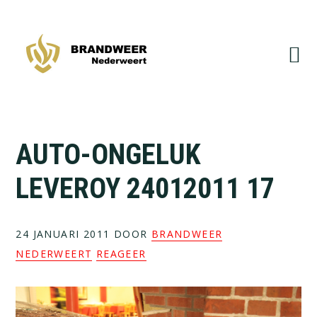
Spring
Door
naar
naar
de
de
hoofdnavigatie
hoofd
inhoud
AUTO-ONGELUK
LEVEROY 24012011 17
24 JANUARI 2011
DOOR
BRANDWEER
NEDERWEERT
REAGEER