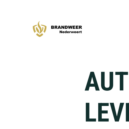
Spring
Door
naar
naar
de
de
hoofdnavigatie
hoofd
inhoud
AUT
LEV