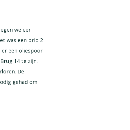
regen we een
et was een prio 2
 er een oliespoor
rug 14 te zijn.
rloren. De
nodig gehad om