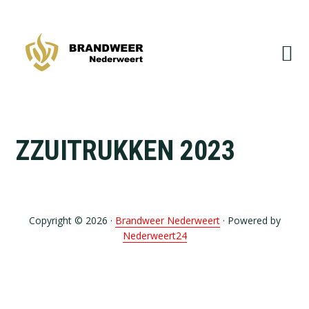
Spring
Door
naar
naar
de
de
hoofdnavigatie
hoofd
inhoud
ZZUITRUKKEN 2023
Copyright © 2026 ·
Brandweer Nederweert
· Powered by
Nederweert24