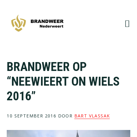
Spring
Door
naar
naar
de
de
hoofdnavigatie
hoofd
inhoud
BRANDWEER OP
“NEEWIEERT ON WIELS
2016”
10 SEPTEMBER 2016
DOOR
BART VLASSAK