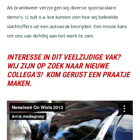
Als brandweer verzorgen wij diverse spectaculaire
demo’s. U zult o.a. live kunnen zien hoe wij beknelde
slachtoffers uit een autowrak bevrijden. Een mooie kans
om ons van dichtbij aan het werk te zien.
INTERESSE IN DIT VEELZIJDIGE VAK?
WIJ ZIJN OP ZOEK NAAR NIEUWE
COLLEGA’S! KOM GERUST EEN PRAATJE
MAKEN.