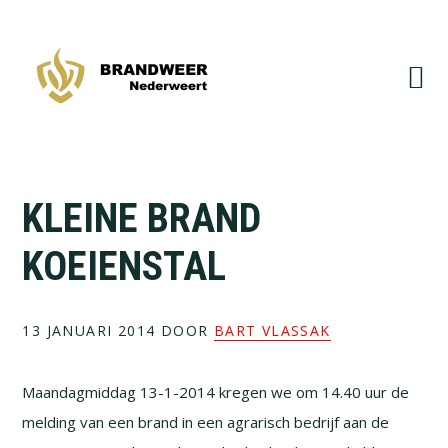
Spring
Door
naar
naar
de
de
hoofdnavigatie
hoofd
inhoud
KLEINE BRAND
KOEIENSTAL
13 JANUARI 2014
DOOR
BART VLASSAK
Maandagmiddag 13-1-2014 kregen we om 14.40 uur de
melding van een brand in een agrarisch bedrijf aan de