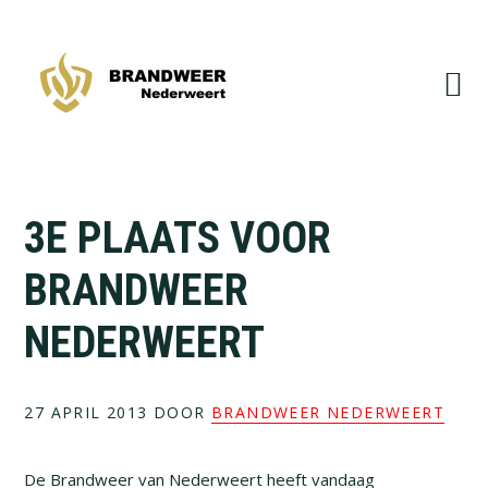
Spring
Door
naar
naar
de
de
hoofdnavigatie
hoofd
inhoud
3E PLAATS VOOR
BRANDWEER
NEDERWEERT
27 APRIL 2013
DOOR
BRANDWEER NEDERWEERT
De Brandweer van Nederweert heeft vandaag