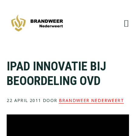
Spring
Door
naar
naar
de
de
hoofdnavigatie
hoofd
inhoud
IPAD INNOVATIE BIJ
BEOORDELING OVD
22 APRIL 2011
DOOR
BRANDWEER NEDERWEERT