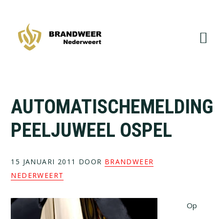
Spring
Door
naar
naar
de
de
hoofdnavigatie
hoofd
inhoud
AUTOMATISCHEMELDING
PEELJUWEEL OSPEL
15 JANUARI 2011
DOOR
BRANDWEER
NEDERWEERT
Op