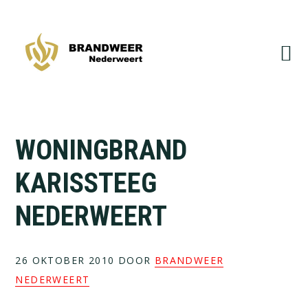
Spring
Door
naar
naar
de
de
hoofdnavigatie
hoofd
inhoud
WONINGBRAND
KARISSTEEG
NEDERWEERT
26 OKTOBER 2010
DOOR
BRANDWEER
NEDERWEERT