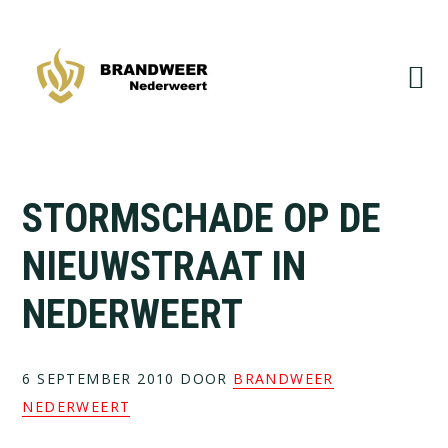
Spring
Door
naar
naar
de
de
hoofdnavigatie
hoofd
inhoud
STORMSCHADE OP DE
NIEUWSTRAAT IN
NEDERWEERT
6 SEPTEMBER 2010
DOOR
BRANDWEER
NEDERWEERT