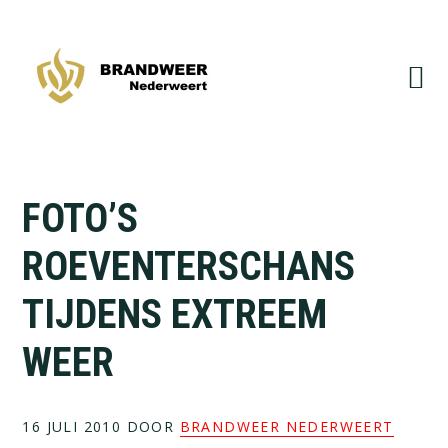
Spring
Door
naar
naar
de
de
hoofdnavigatie
hoofd
inhoud
FOTO’S
ROEVENTERSCHANS
TIJDENS EXTREEM
WEER
16 JULI 2010
DOOR
BRANDWEER NEDERWEERT