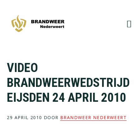
Spring
Door
naar
naar
de
de
hoofdnavigatie
hoofd
inhoud
VIDEO
BRANDWEERWEDSTRIJD
EIJSDEN 24 APRIL 2010
29 APRIL 2010
DOOR
BRANDWEER NEDERWEERT