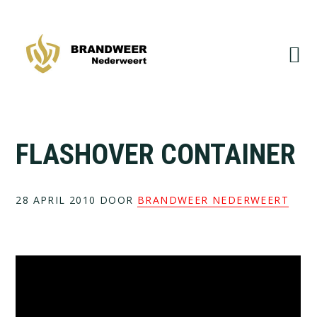
Spring
Door
naar
naar
de
de
hoofdnavigatie
hoofd
inhoud
FLASHOVER CONTAINER
28 APRIL 2010
DOOR
BRANDWEER NEDERWEERT