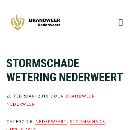
Spring
Door
naar
naar
de
de
hoofdnavigatie
hoofd
inhoud
STORMSCHADE
WETERING NEDERWEERT
28 FEBRUARI 2010
DOOR
BRANDWEER
NEDERWEERT
CATEGORIE:
NEDERWEERT
,
STORMSCHADE
,
UITRUK 2010