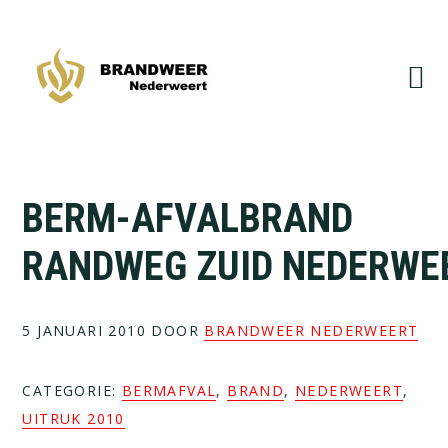
Spring
Door
naar
naar
de
de
hoofdnavigatie
hoofd
inhoud
BERM-AFVALBRAND
RANDWEG ZUID NEDERWE
5 JANUARI 2010
DOOR
BRANDWEER NEDERWEERT
CATEGORIE:
BERMAFVAL
,
BRAND
,
NEDERWEERT
,
UITRUK 2010